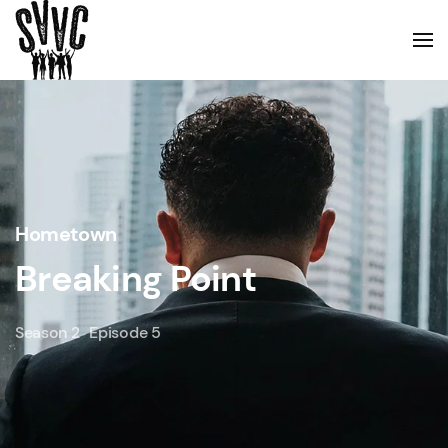
Hometown
Breaking Point
Season 2
Episode 5